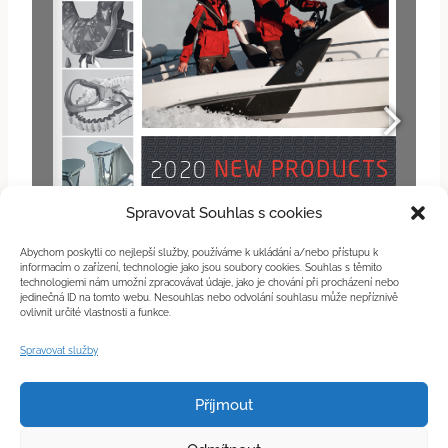
Spravovat Souhlas s cookies
Abychom poskytli co nejlepší služby, používáme k ukládání a/nebo přístupu k
informacím o zařízení, technologie jako jsou soubory cookies. Souhlas s těmito
technologiemi nám umožní zpracovávat údaje, jako je chování při procházení nebo
jedinečná ID na tomto webu. Nesouhlas nebo odvolání souhlasu může nepříznivě
ovlivnit určité vlastnosti a funkce.
Spravovat služby
1/33
Příjmout